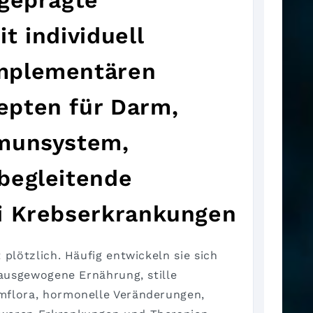
 geprägte
t individuell
mplementären
pten für Darm,
mmunsystem,
begleitende
i Krebserkrankungen
plötzlich. Häufig entwickeln sie sich
nausgewogene Ernährung, stille
flora, hormonelle Veränderungen,