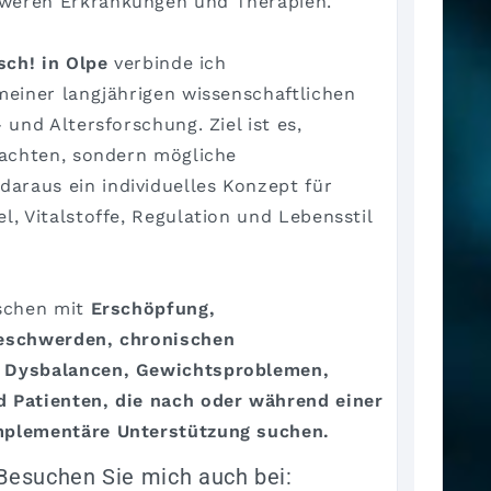
weren Erkrankungen und Therapien.
sch! in Olpe
verbinde ich
meiner langjährigen wissenschaftlichen
und Altersforschung. Ziel ist es,
rachten, sondern mögliche
raus ein individuelles Konzept für
, Vitalstoffe, Regulation und Lebensstil
nschen mit
Erschöpfung,
Beschwerden, chronischen
 Dysbalancen, Gewichtsproblemen,
 Patienten, die nach oder während einer
mplementäre Unterstützung suchen.
Besuchen Sie mich auch bei: